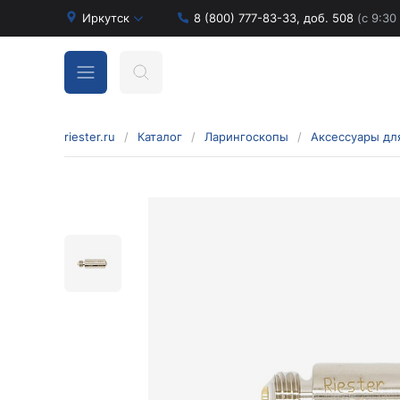
Иркутск
8 (800) 777-83-33, доб. 508
(с 9:30
riester.ru
/
Каталог
/
Ларингоскопы
/
Аксессуары дл
Бинокулярные лупы и аксессуары
Аксессуары для бинокулярных луп
Бинокулярные лупы
Оголовья для бинокулярных луп
Диагностические наборы отоскопов и
офтальмоскопов
Диагностические наборы de luxe
Диагностические наборы e-scope
Диагностические наборы Econom