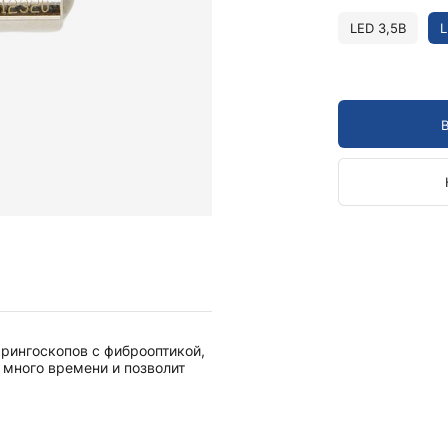
Камертоны и наборы
Камертоны
LED 3,5В
L
Наборы камертонов
Медицинские светильники
Запасные части к медицинским светильникам
Медицинские осветители
Налобные осветители и рефлекторы
Пневможгуты и аксессуары
Аксессуары для komprimeter
Манжеты для komprimeter
Пневможгуты komprimeter
Пульсоксиметры ri-fox N
рингоскопов c фиброоптикой,
Термометры и аксессуары
 много времени и позволит