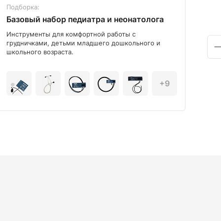
Подборка:
Под
Базовый набор педиатра и неонатолога
Диа
Инструменты для комфортной работы с
Мод
грудничками, детьми младшего дошкольного и
школьного возраста.
+9