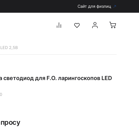
Сайт для физлиц
 LED 2,5В
Перейти в каталог
Дерматоскопы и аксессуары
 светодиод для F.O. ларингоскопов LED
Аксессуары для дерматоскопов
Дерматоскопы
0
Диагностика
Тонометры
Запасные части и комплектующие
апросу
Аккумуляторы и зарядные устройства
Рукоятки для диагностических приборов