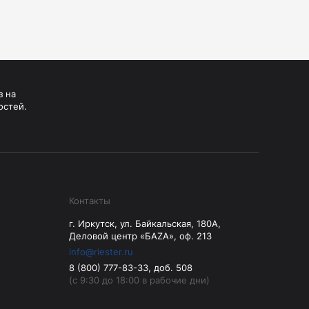
з на
остей.
Контакты
г. Иркутск, ул. Байкальская, 180А,
Деловой центр «БАZА», оф. 213
info@riester.ru
8 (800) 777-83-33, доб. 508
(с 9:30 до 18:00 в рабочие дни)