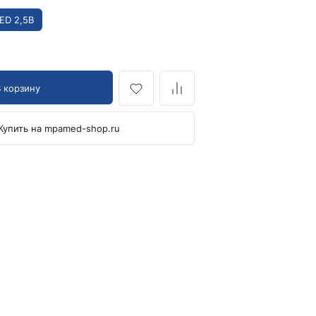
Кровоостанавливающие жгуты
ED 2,5В
Ларингоскопы
Аксессуары для ларингоскопов
Стандартные ларингоскопы
В корзину
Фиброоптические ларингоскопы
Отоскопы и ЛОР-наборы
Купить на mpamed-shop.ru
ЛОР-наборы
Отоскопы
Ушные воронки для отоскопов
Приборы для внутривенного вливания под
давлением
Манжеты и аксессуары Metpak
Приборы для инфузий Metpak
Тонометры
Автоматические тонометры
Аксессуары для тонометров