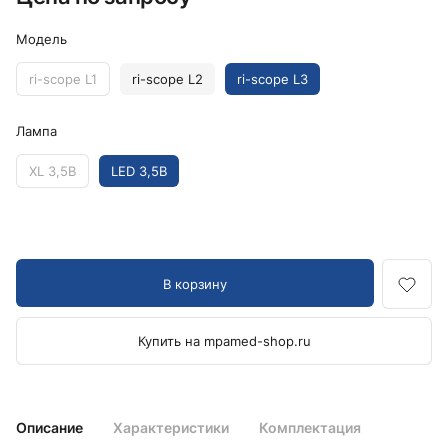
Модель
ri-scope L1
ri-scope L2
ri-scope L3
Лампа
XL 3,5В
LED 3,5В
В корзину
Купить на mpamed-shop.ru
Описание
Характеристики
Комплектация