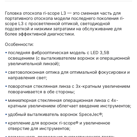
Головка отоскопа ri-scope L3 — это сменная часть для
портативного отоскопа модели последнего поколения ri-
scope L3 с просветленной оптикой, светодиодной
подсветкой и низкими затратами на обслуживание для
более эффективной диагностики.
Особенности:
последняя фиброоптическая модель с LED 3,5B
освещением (с выталкивателем воронок и операционной
увеличительной линзой);
световолоконная оптика для оптимальной фокусировки и
направления свет;
поворотная стеклянная линза с 3х-кратным увеличением
поворачивается в обе стороны;
миниатюрная стеклянная операционная линза с 4х-
кратным увеличением облегчает введение инструментов;
удобный выталкиватель воронок SpeceJec®;
крепление для воронок ri-scope® и увеличенное
отверстие для инструментов;
возможность проведения пневматического теста;