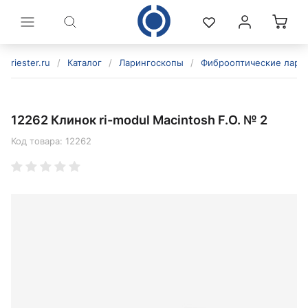
riester.ru
/
Каталог
/
Ларингоскопы
/
Фиброоптические лари
12262 Клинок ri-modul Macintosh F.O. № 2
Код товара:
12262
политикой конфиденциальности