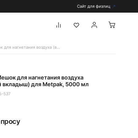
Сайт для физлиц
11235-537 Мешок для нагнетания воздуха (внутренний вкладыш) для Metpak, 5000 мл
Перейти в каталог
Дерматоскопы и аксессуары
Мешок для нагнетания воздуха
Аксессуары для дерматоскопов
 вкладыш) для Metpak, 5000 мл
Дерматоскопы
5-537
Диагностика
Тонометры
Запасные части и комплектующие
апросу
Аккумуляторы и зарядные устройства
Рукоятки для диагностических приборов