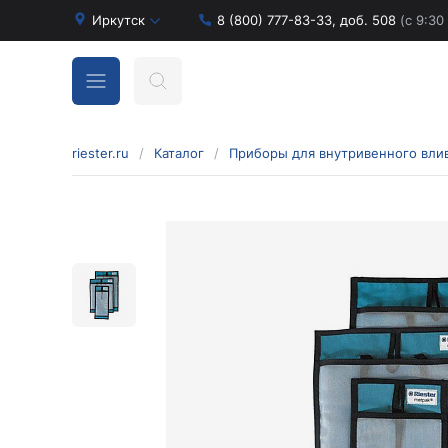
Иркутск
8 (800) 777-83-33, доб. 508
(с 9:30
riester.ru
/
Каталог
/
Бинокулярные лупы и аксессуары
Аксессуары для бинокулярных луп
Бинокулярные лупы
Оголовья для бинокулярных луп
Диагностические наборы отоскопов и
офтальмоскопов
Диагностические наборы de luxe
Диагностические наборы e-scope
Диагностические наборы Econom