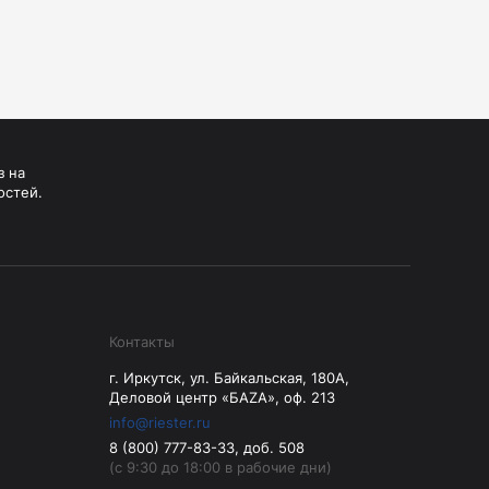
з на
остей.
Контакты
г. Иркутск, ул. Байкальская, 180А,
Деловой центр «БАZА», оф. 213
info@riester.ru
8 (800) 777-83-33, доб. 508
(с 9:30 до 18:00 в рабочие дни)