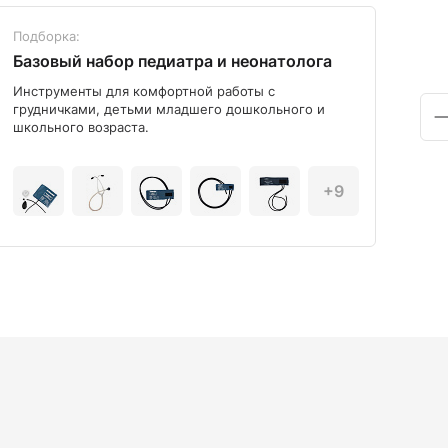
Подборка:
Под
Базовый набор педиатра и неонатолога
Диа
Инструменты для комфортной работы с
Мод
грудничками, детьми младшего дошкольного и
школьного возраста.
+9