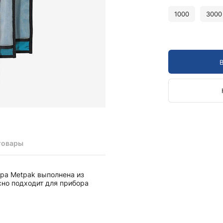
Камертоны и наборы
Камертоны
1000
3000
Наборы камертонов
Медицинские светильники
Запасные части к медицинским светильникам
Медицинские осветители
Налобные осветители и рефлекторы
Пневможгуты и аксессуары
Аксессуары для komprimeter
Манжеты для komprimeter
Пневможгуты komprimeter
товары
Пульсоксиметры ri-fox N
ра Metpak выполнена из
Термометры и аксессуары
сно подходит для прибора