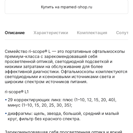
Купить на mpamed-shop.ru
Описание
Характеристики
Комплектация
Сопутс
Семейство ri-scope® L — это портативные офтальмоскопы
премиум-класса с зарекомендовавшей себя
просветленной оптикой, светодиодной подсветкой и
низкими затратами на обслуживание для более
эффективной диагностики. Офтальмоскопы комплектуются
светодиодными и ксеноновыми источниками света и
широким спектром источников питания.
ri-scope® L1
29 корректирующих линз: плюс (1–10, 12, 15, 20, 40),
минус (1–10, 15, 20, 25, 30, 35);
диафрагмы: щель, звезда, большой, средний и малый
круг, фильтр без красного спектра.
Зарекомендовавшая себя просветленная оптика и яркий