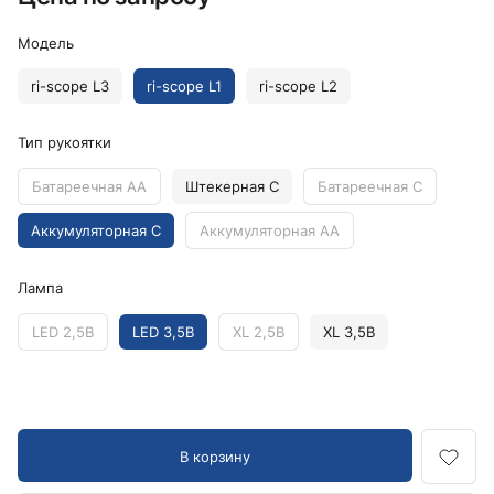
Модель
ri-scope L3
ri-scope L1
ri-scope L2
Тип рукоятки
Батареечная AA
Штекерная C
Батареечная C
Аккумуляторная C
Аккумуляторная AA
Лампа
LED 2,5В
LED 3,5В
XL 2,5В
XL 3,5В
В корзину