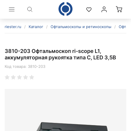
riester.ru
/
Каталог
/
Офтальмоскопы и ретиноскопы
/
Офтал
3810-203 Офтальмоскоп ri-scope L1,
аккумуляторная рукоятка типа C, LED 3,5В
Код товара:
3810-203
политикой конфиденциальности