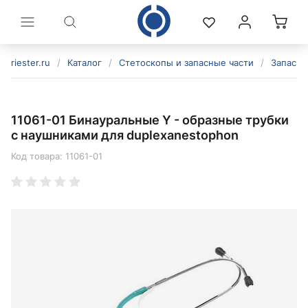
riester.ru
/
Каталог
/
Стетоскопы и запасные части
/
Запасны
11061-01 Бинауральные Y - образные трубки
с наушниками для duplexanestophon
Код товара:
11061-01
политикой конфиденциальности